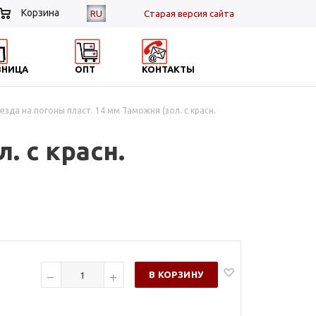
Корзина
RU
Cтарая версия сайта
ЗНИЦА
ОПТ
КОНТАКТЫ
езда на погоны пласт. 14 мм Таможня (зол. с красн.
. с красн.
В КОРЗИНУ