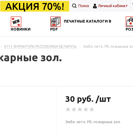
АКЦИЯ 70%!
Поиск
Личный кабинет
ПЕЧАТНЫЕ КАТАЛОГИ В
НОВИНКИ
PDF
РО
-
0713 ФУРНИТУРА РЕСПУБЛИКИ БЕЛАРУСЬ
-
Эмбл. петл. РБ: пожарные зо
жарные зол.
30 руб. /шт
Эмбл. петл. РБ: пожарные зол.