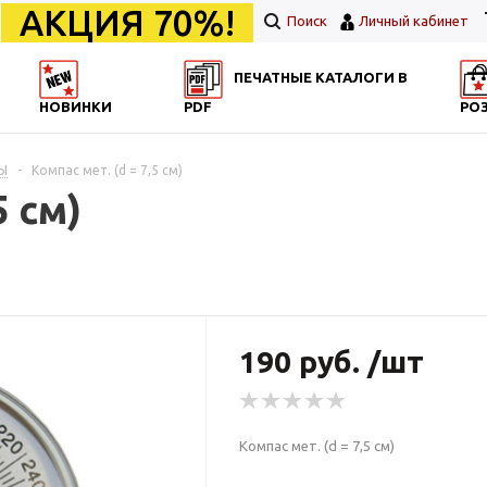
АКЦИЯ 70%!
Поиск
Личный кабинет
ПЕЧАТНЫЕ КАТАЛОГИ В
НОВИНКИ
PDF
РО
Ы
-
Компас мет. (d = 7,5 см)
5 см)
190 руб. /шт
Компас мет. (d = 7,5 см)