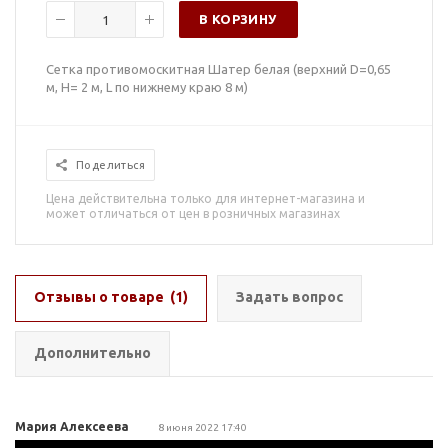
В КОРЗИНУ
Сетка противомоскитная Шатер белая (верхний D=0,65
м, H= 2 м, L по нижнему краю 8 м)
Поделиться
Цена действительна только для интернет-магазина и
может отличаться от цен в розничных магазинах
Отзывы о товаре
(1)
Задать вопрос
Дополнительно
Мария Алексеева
8 июня 2022 17:40