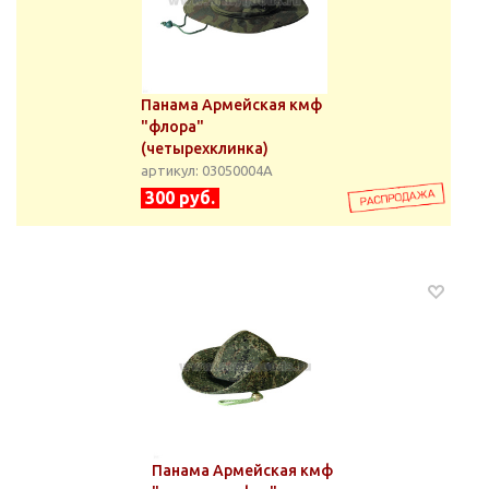
Панама Армейская кмф
"флора"
(четырехклинка)
артикул: 03050004А
300 руб.
Панама Армейская кмф