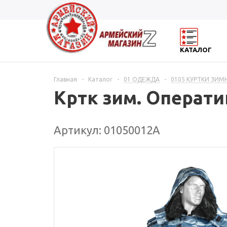
КАТАЛОГ
Главная
-
Каталог
-
01 ОДЕЖДА
-
0105 КУРТКИ ЗИ
Кртк зим. Операти
Артикул: 01050012А