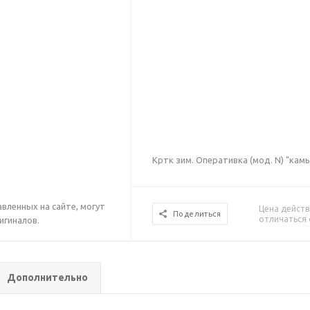
Кртк зим. Оперативка (мод. N) "кам
вленных на сайте, могут
Цена действ
Поделиться
отличаться 
игиналов.
Дополнительно