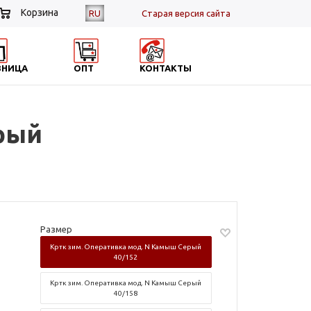
Корзина
RU
Cтарая версия сайта
ЗНИЦА
ОПТ
КОНТАКТЫ
ерый
Размер
Кртк зим. Оперативка мод. N Камыш Серый
40/152
Кртк зим. Оперативка мод. N Камыш Серый
40/158