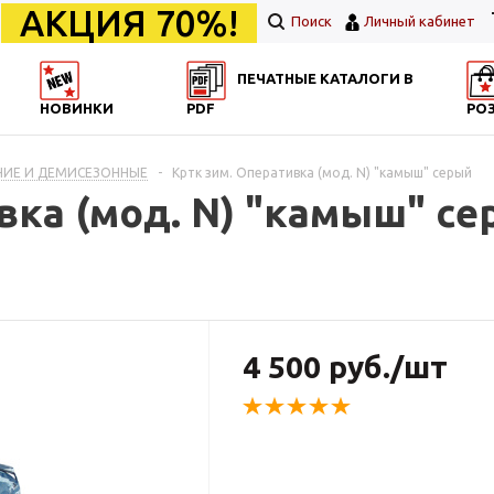
АКЦИЯ 70%!
Поиск
Личный кабинет
ПЕЧАТНЫЕ КАТАЛОГИ В
НОВИНКИ
PDF
РО
МНИЕ И ДЕМИСЕЗОННЫЕ
-
Кртк зим. Оперативка (мод. N) "камыш" серый
вка (мод. N) "камыш" с
4 500 руб./шт