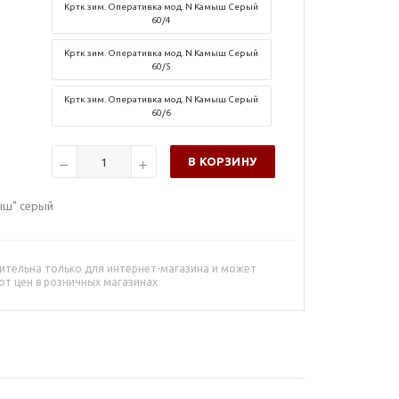
Кртк зим. Оперативка мод. N Камыш Серый
60/4
Кртк зим. Оперативка мод. N Камыш Серый
60/5
Кртк зим. Оперативка мод. N Камыш Серый
60/6
В КОРЗИНУ
ыш" серый
ительна только для интернет-магазина и может
от цен в розничных магазинах