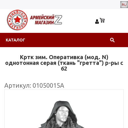
RU
КАТАЛОГ
Кртк зим. Оперативка (мод. N)
однотонная серая (ткань "гретта") р-ры с
62
Артикул: 01050015А