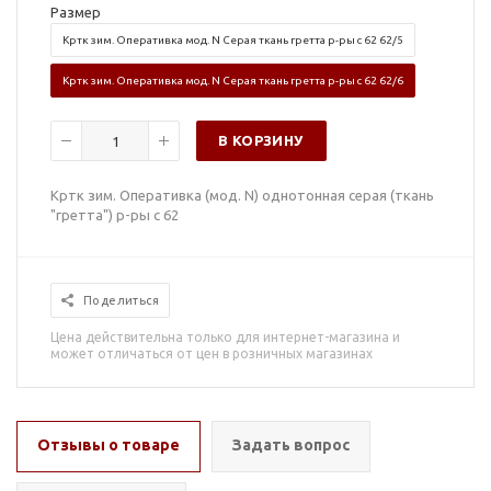
Размер
Кртк зим. Оперативка мод. N Серая ткань гретта р-ры с 62 62/5
Кртк зим. Оперативка мод. N Серая ткань гретта р-ры с 62 62/6
В КОРЗИНУ
Кртк зим. Оперативка (мод. N) однотонная серая (ткань
"гретта") р-ры с 62
Поделиться
Цена действительна только для интернет-магазина и
может отличаться от цен в розничных магазинах
Отзывы о товаре
Задать вопрос